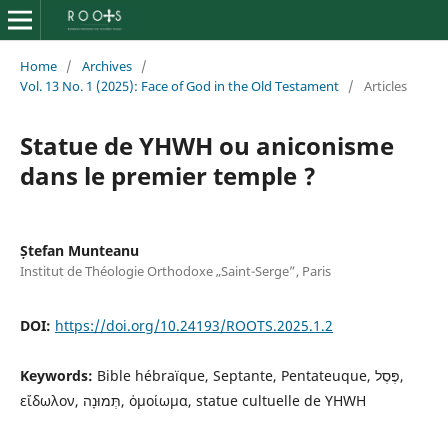
Home
/
Archives
/
Vol. 13 No. 1 (2025): Face of God in the Old Testament
/
Articles
Statue de YHWH ou aniconisme
dans le premier temple ?
Ștefan Munteanu
Institut de Théologie Orthodoxe „Saint-Serge”, Paris
DOI:
https://doi.org/10.24193/ROOTS.2025.1.2
Keywords:
Bible hébraïque, Septante, Pentateuque, פֶּסֶל,
εἴδωλον, תְּמוּנָה, ὁμοίωμα, statue cultuelle de YHWH