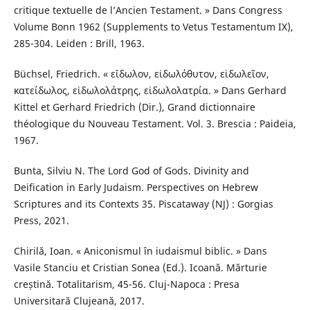
critique textuelle de l’Ancien Testament. » Dans Congress
Volume Bonn 1962 (Supplements to Vetus Testamentum IX),
285-304. Leiden : Brill, 1963.
Büchsel, Friedrich. « εἴδωλον, εἰδωλόθυτον, εἰδωλεῖον,
κατείδωλος, εἰδωλολάτρης, εἰδωλολατρία. » Dans Gerhard
Kittel et Gerhard Friedrich (Dir.), Grand dictionnaire
théologique du Nouveau Testament. Vol. 3. Brescia : Paideia,
1967.
Bunta, Silviu N. The Lord God of Gods. Divinity and
Deification in Early Judaism. Perspectives on Hebrew
Scriptures and its Contexts 35. Piscataway (NJ) : Gorgias
Press, 2021.
Chirilă, Ioan. « Aniconismul în iudaismul biblic. » Dans
Vasile Stanciu et Cristian Sonea (Ed.). Icoană. Mărturie
creștină. Totalitarism, 45-56. Cluj-Napoca : Presa
Universitară Clujeană, 2017.