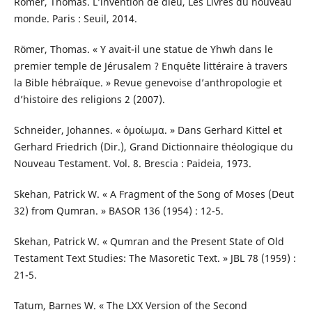
Römer, Thomas. L’invention de dieu, Les Livres du nouveau
monde. Paris : Seuil, 2014.
Römer, Thomas. « Y avait-il une statue de Yhwh dans le
premier temple de Jérusalem ? Enquête littéraire à travers
la Bible hébraïque. » Revue genevoise d’anthropologie et
d’histoire des religions 2 (2007).
Schneider, Johannes. « ὁμοίωμα. » Dans Gerhard Kittel et
Gerhard Friedrich (Dir.), Grand Dictionnaire théologique du
Nouveau Testament. Vol. 8. Brescia : Paideia, 1973.
Skehan, Patrick W. « A Fragment of the Song of Moses (Deut
32) from Qumran. » BASOR 136 (1954) : 12-5.
Skehan, Patrick W. « Qumran and the Present State of Old
Testament Text Studies: The Masoretic Text. » JBL 78 (1959) :
21-5.
Tatum, Barnes W. « The LXX Version of the Second