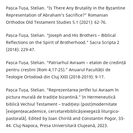
Pașca-Tușa, Stelian. “Is There Any Brutality in the Byzantine
Representation of Abraham’s Sacrifice?” Romanian
Orthodox Old Testament Studies 5.1 (2021): 62-76.
Pașca-Tușa, Stelian. “Joseph and His Brothers – Biblical
Reflections on the Spirit of Brotherhood.” Sacra Scripta 2
(2018): 229-47.
Pașca-Tușa, Stelian. “Patriarhul Avraam – etalon de credință
pentru creștini (Rom 4,17-25).” Anuarul Facultății de
Teologie Ortodoxă din Cluj XXII (2018-2019): 9-17.
Pașca-Tușa, Stelian. “Reprezentarea jertfei lui Avraam în
pictura murală de tradiție bizantină.” In Hermeneutică
biblică Vechiul Testament – tradițieși (post)modernitate
[exigențeacademice, cercetarebiblicășiexegeză liturgico-
pastorală]. Edited by Ioan Chirilă and Constantin Pogor, 33-
44. Cluj-Napoca, Presa Universitară Clujeană, 2023.