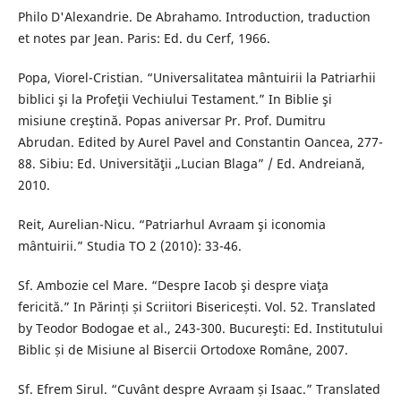
Philo D'Alexandrie. De Abrahamo. Introduction, traduction
et notes par Jean. Paris: Ed. du Cerf, 1966.
Popa, Viorel-Cristian. “Universalitatea mântuirii la Patriarhii
biblici şi la Profeţii Vechiului Testament.” In Biblie şi
misiune creştină. Popas aniversar Pr. Prof. Dumitru
Abrudan. Edited by Aurel Pavel and Constantin Oancea, 277-
88. Sibiu: Ed. Universităţii „Lucian Blaga” / Ed. Andreiană,
2010.
Reit, Aurelian-Nicu. “Patriarhul Avraam şi iconomia
mântuirii.” Studia TO 2 (2010): 33-46.
Sf. Ambozie cel Mare. “Despre Iacob şi despre viaţa
fericită.” In Părinți și Scriitori Bisericești. Vol. 52. Translated
by Teodor Bodogae et al., 243-300. Bucureşti: Ed. Institutului
Biblic și de Misiune al Bisercii Ortodoxe Române, 2007.
Sf. Efrem Sirul. “Cuvânt despre Avraam și Isaac.” Translated