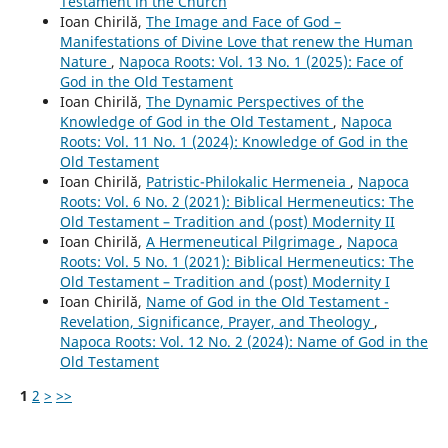
Testament in the Church
Ioan Chirilă,
The Image and Face of God –
Manifestations of Divine Love that renew the Human
Nature
,
Napoca Roots: Vol. 13 No. 1 (2025): Face of
God in the Old Testament
Ioan Chirilă,
The Dynamic Perspectives of the
Knowledge of God in the Old Testament
,
Napoca
Roots: Vol. 11 No. 1 (2024): Knowledge of God in the
Old Testament
Ioan Chirilă,
Patristic-Philokalic Hermeneia
,
Napoca
Roots: Vol. 6 No. 2 (2021): Biblical Hermeneutics: The
Old Testament – Tradition and (post) Modernity II
Ioan Chirilă,
A Hermeneutical Pilgrimage
,
Napoca
Roots: Vol. 5 No. 1 (2021): Biblical Hermeneutics: The
Old Testament – Tradition and (post) Modernity I
Ioan Chirilă,
Name of God in the Old Testament -
Revelation, Significance, Prayer, and Theology
,
Napoca Roots: Vol. 12 No. 2 (2024): Name of God in the
Old Testament
1
2
>
>>