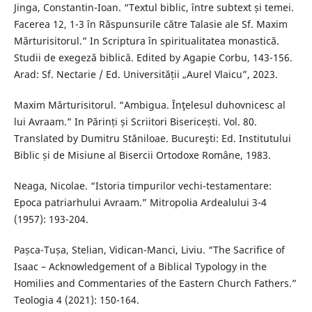
Jinga, Constantin-Ioan. “Textul biblic, între subtext și temei.
Facerea 12, 1-3 în Răspunsurile către Talasie ale Sf. Maxim
Mărturisitorul.” In Scriptura în spiritualitatea monastică.
Studii de exegeză biblică. Edited by Agapie Corbu, 143-156.
Arad: Sf. Nectarie / Ed. Universității „Aurel Vlaicu”, 2023.
Maxim Mărturisitorul. “Ambigua. Înţelesul duhovnicesc al
lui Avraam.” In Părinți și Scriitori Bisericești. Vol. 80.
Translated by Dumitru Stăniloae. Bucureşti: Ed. Institutului
Biblic și de Misiune al Bisercii Ortodoxe Române, 1983.
Neaga, Nicolae. “Istoria timpurilor vechi-testamentare:
Epoca patriarhului Avraam.” Mitropolia Ardealului 3-4
(1957): 193-204.
Pașca-Tușa, Stelian, Vidican-Manci, Liviu. “The Sacrifice of
Isaac – Acknowledgement of a Biblical Typology in the
Homilies and Commentaries of the Eastern Church Fathers.”
Teologia 4 (2021): 150-164.