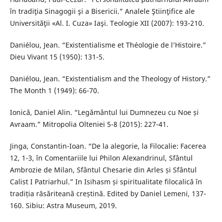
în tradiţia Sinagogii şi a Bisericii.” Analele Ştiinţifice ale
Universităţii «Al. I. Cuza» Iaşi. Teologie XII (2007): 193-210.
Daniélou, Jean. “Existentialisme et Théologie de l’Histoire.”
Dieu Vivant 15 (1950): 131-5.
Daniélou, Jean. “Existentialism and the Theology of History.”
The Month 1 (1949): 66-70.
Ionică, Daniel Alin. “Legământul lui Dumnezeu cu Noe și
Avraam.” Mitropolia Olteniei 5-8 (2015): 227-41.
Jinga, Constantin-Ioan. “De la alegorie, la Filocalie: Facerea
12, 1-3, în Comentariile lui Philon Alexandrinul, Sfântul
Ambrozie de Milan, Sfântul Chesarie din Arles și Sfântul
Calist I Patriarhul.” In Isihasm și spiritualitate filocalică în
tradiția răsăriteană creștină. Edited by Daniel Lemeni, 137-
160. Sibiu: Astra Museum, 2019.