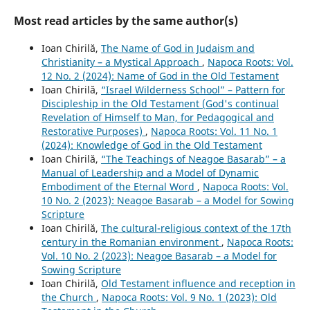
Most read articles by the same author(s)
Ioan Chirilă,
The Name of God in Judaism and
Christianity – a Mystical Approach
,
Napoca Roots: Vol.
12 No. 2 (2024): Name of God in the Old Testament
Ioan Chirilă,
“Israel Wilderness School” – Pattern for
Discipleship in the Old Testament (God's continual
Revelation of Himself to Man, for Pedagogical and
Restorative Purposes)
,
Napoca Roots: Vol. 11 No. 1
(2024): Knowledge of God in the Old Testament
Ioan Chirilă,
“The Teachings of Neagoe Basarab” – a
Manual of Leadership and a Model of Dynamic
Embodiment of the Eternal Word
,
Napoca Roots: Vol.
10 No. 2 (2023): Neagoe Basarab – a Model for Sowing
Scripture
Ioan Chirilă,
The cultural-religious context of the 17th
century in the Romanian environment
,
Napoca Roots:
Vol. 10 No. 2 (2023): Neagoe Basarab – a Model for
Sowing Scripture
Ioan Chirilă,
Old Testament influence and reception in
the Church
,
Napoca Roots: Vol. 9 No. 1 (2023): Old